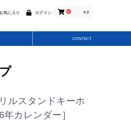
0
￥0
お気に入り
ログイン
CONTACT
グッズ
I「MAGENTA」
APPY WEDDING』
『HAPPY END』
グッズ
グッズ
グッズ
グッズ
グッズ
ップ
クリルスタンドキーホ
26年カレンダー］