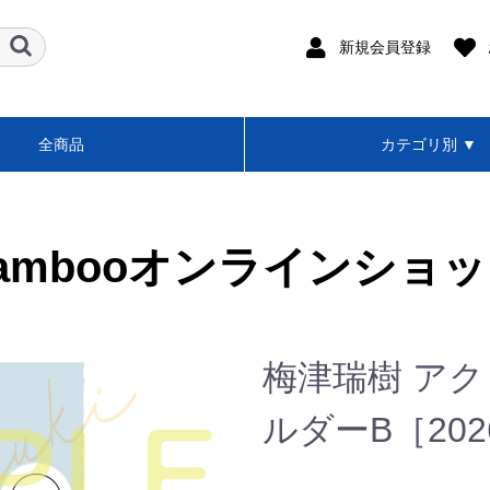
新規会員登録
全商品
カテゴリ別 ▼
加藤良輔/RSK
櫻井圭登
梅津瑞樹
結城伽寿也
2026年カレンダー・
劇団ホチキス
言式
ボイスフレンド
SOLO Performance ENGEK
SOLO Performance ENGEKI『H
SOLO Performance ENGEKI
マガジンズ
2025年カレンダー・
2024年カレンダー・
2023年カレンダー・
2022年カレンダー・
2021年カレンダー・
ー
ambooオンラインショ
梅津瑞樹 ア
ルダーB［20